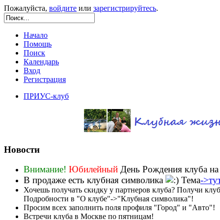
Пожалуйста,
войдите
или
зарегистрируйтесь
.
Начало
Помощь
Поиск
Календарь
Вход
Регистрация
ПРИУС-клуб
Новости
Внимание!
Юбилейный
День Рождения клуба на
В продаже есть клубная символика
Тема
->ту
Хочешь получать скидку у партнеров клуба? Получи клу
Подробности в "О клубе"->"Клубная символика"!
Просим всех заполнить поля профиля "Город" и "Авто"!
Встречи клуба в Москве по пятницам!