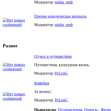
Модератор:
misha_gmb
Прочие юридические вопросы
Модератор:
misha_gmb
Разное
Отдых и путешествия
Путешествия, культурная жизнь.
Модератор:
PeLenG
Кофейня
За жизнь!..
Модератор:
PeLenG
Подразделы
:
Поздравления
,
Опросы
,
Жили