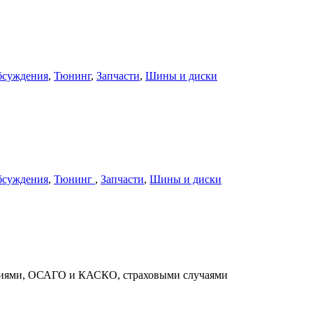
бсуждения
,
Тюнинг
,
Запчасти
,
Шины и диски
бсуждения
,
Тюнинг
,
Запчасти
,
Шины и диски
ниями, ОСАГО и КАСКО, страховыми случаями