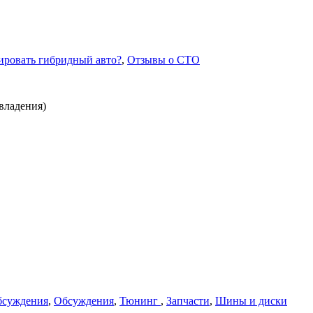
ировать гибридный авто?
,
Отзывы о СТО
владения)
бсуждения
,
Обсуждения
,
Тюнинг
,
Запчасти
,
Шины и диски