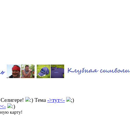
 Селигере!
Тема
->тут<-
т<-
бную карту!