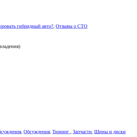
ировать гибридный авто?
,
Отзывы о СТО
владения)
бсуждения
,
Обсуждения
,
Тюнинг
,
Запчасти
,
Шины и диски