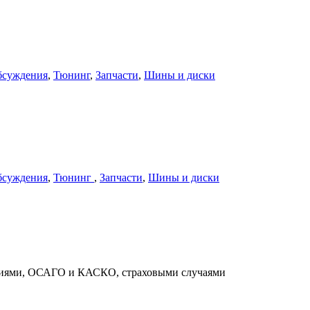
бсуждения
,
Тюнинг
,
Запчасти
,
Шины и диски
бсуждения
,
Тюнинг
,
Запчасти
,
Шины и диски
ниями, ОСАГО и КАСКО, страховыми случаями