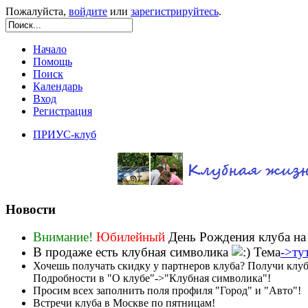
Пожалуйста,
войдите
или
зарегистрируйтесь
.
Начало
Помощь
Поиск
Календарь
Вход
Регистрация
ПРИУС-клуб
Новости
Внимание!
Юбилейный
День Рождения клуба на
В продаже есть клубная символика
Тема
->ту
Хочешь получать скидку у партнеров клуба? Получи клу
Подробности в "О клубе"->"Клубная символика"!
Просим всех заполнить поля профиля "Город" и "Авто"!
Встречи клуба в Москве по пятницам!