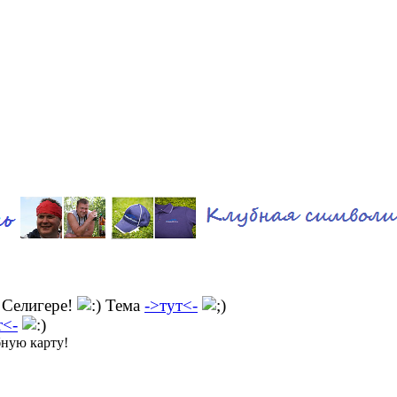
 Селигере!
Тема
->тут<-
т<-
бную карту!