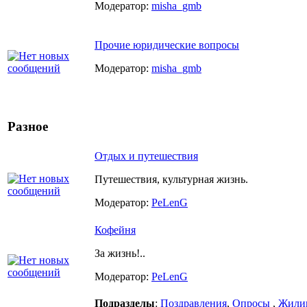
Модератор:
misha_gmb
Прочие юридические вопросы
Модератор:
misha_gmb
Разное
Отдых и путешествия
Путешествия, культурная жизнь.
Модератор:
PeLenG
Кофейня
За жизнь!..
Модератор:
PeLenG
Подразделы
:
Поздравления
,
Опросы
,
Жили