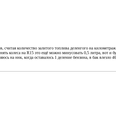
ов, считая количество залитого топлива деленгого на километраж
ять колеса на R15 это ещё можно минусовать 0,5 литра, вот и бу
яюсь на ннк, когда оставалось 1 деление бензина, в бак влезло 4