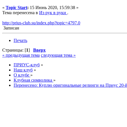
«
Topic Start
:
15 Июнь 2020, 15:59:38 »
Тема перенесена в
Из рук в руки
.
http://prius-club.su/index.php?topic=4797.0
Записан
Печать
Страницы: [
1
]
Вверх
« предыдущая тема
следующая тема »
ПРИУС-клуб
»
Наш клуб
»
О клубе
»
Клубная символика
»
Перенесено: Куплю оригинальные релинги на Приус 20-й