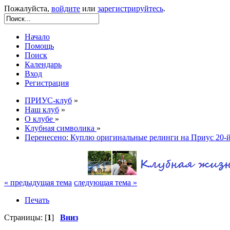
Пожалуйста,
войдите
или
зарегистрируйтесь
.
Начало
Помощь
Поиск
Календарь
Вход
Регистрация
ПРИУС-клуб
»
Наш клуб
»
О клубе
»
Клубная символика
»
Перенесено: Куплю оригинальные релинги на Приус 20-й
« предыдущая тема
следующая тема »
Печать
Страницы: [
1
]
Вниз