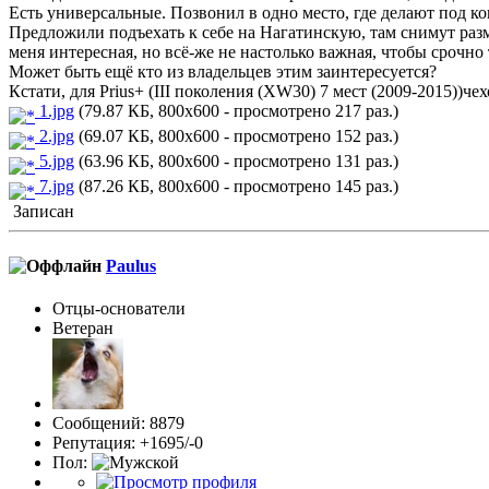
Есть универсальные. Позвонил в одно место, где делают под к
Предложили подъехать к себе на Нагатинскую, там снимут разме
меня интересная, но всё-же не настолько важная, чтобы срочно 
Может быть ещё кто из владельцев этим заинтересуется?
Кстати, для Prius+ (III поколения (XW30) 7 мест (2009-2015))чех
1.jpg
(79.87 КБ, 800x600 - просмотрено 217 раз.)
2.jpg
(69.07 КБ, 800x600 - просмотрено 152 раз.)
5.jpg
(63.96 КБ, 800x600 - просмотрено 131 раз.)
7.jpg
(87.26 КБ, 800x600 - просмотрено 145 раз.)
Записан
Paulus
Отцы-основатели
Ветеран
Сообщений: 8879
Репутация: +1695/-0
Пол: