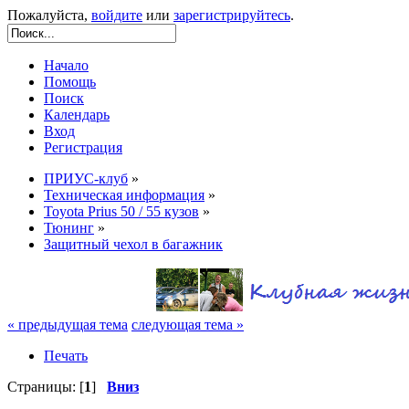
Пожалуйста,
войдите
или
зарегистрируйтесь
.
Начало
Помощь
Поиск
Календарь
Вход
Регистрация
ПРИУС-клуб
»
Техническая информация
»
Toyota Prius 50 / 55 кузов
»
Тюнинг
»
Защитный чехол в багажник
« предыдущая тема
следующая тема »
Печать
Страницы: [
1
]
Вниз