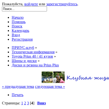
Пожалуйста,
войдите
или
зарегистрируйтесь
.
Начало
Помощь
Поиск
Календарь
Вход
Регистрация
ПРИУС-клуб
»
Техническая информация
»
Toyota Prius 40 / 41 кузов
»
Шины и диски
»
Диски и резина на Prius Plus
« предыдущая тема
следующая тема »
Печать
Страницы:
1
2
3
[
4
]
Вниз