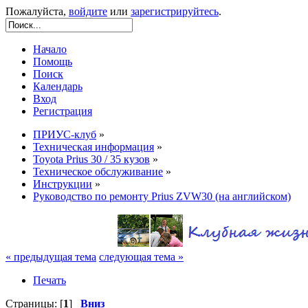
Пожалуйста,
войдите
или
зарегистрируйтесь
.
Начало
Помощь
Поиск
Календарь
Вход
Регистрация
ПРИУС-клуб
»
Техническая информация
»
Toyota Prius 30 / 35 кузов
»
Техническое обслуживание
»
Инструкции
»
Руководство по ремонту Prius ZVW30 (на английском)
« предыдущая тема
следующая тема »
Печать
Страницы: [
1
]
Вниз