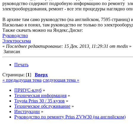
руководство содержит подробную информацию по ремонту элек
электрооборудования, ремонт - все эти процедуры наглядно оп
В архиве там само руководство (на английском, 7595 страниц) и
Насколько я понял, там руководство не только по электрообору
Также скачать можно на Яндекс.Диске:
Руководство
Электросхема
«
Последнее редактирование: 15 Дек. 2013, 11:29:31 от medix
»
Записан
Печать
Страницы: [
1
]
Вверх
« предыдущая тема
следующая тема »
ПРИУС-клуб
»
Техническая информация
»
Toyota Prius 30 / 35 кузов
»
Техническое обслуживание
»
Инструкции
»
Руководство по ремонту Prius ZVW30 (на английском)