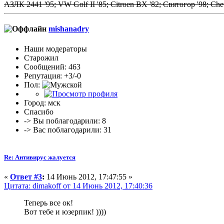
АЗЛК 2441 '95; VW Golf II '85; Citroen BX '82; Святогор '98; Chevr
mishanadry
Наши модераторы
Старожил
Сообщений: 463
Репутация: +3/-0
Пол:
Город: мск
Спасибо
-> Вы поблагодарили: 8
-> Вас поблагодарили: 31
Re: Антивирус жалуется
«
Ответ #3
:
14 Июнь 2012, 17:47:55 »
Цитата: dimakoff от 14 Июнь 2012, 17:40:36
Теперь все ок!
Вот тебе и юзерпик! ))))