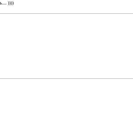
.. ))))