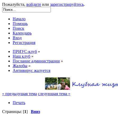
Пожалуйста,
войдите
или
зарегистрируйтесь
.
Начало
Помощь
Поиск
Календарь
Вход
Регистрация
ПРИУС-клуб
»
Наш клуб
»
Послание администрации
»
Жалобы
»
Антивирус жалуется
« предыдущая тема
следующая тема »
Печать
Страницы: [
1
]
Вниз