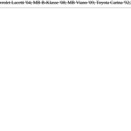
olet Lacetti '04; MB B-Klasse '08; MB Viano '09; Toyota Carina '92;