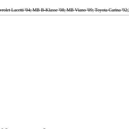
olet Lacetti '04; MB B-Klasse '08; MB Viano '09; Toyota Carina '92;