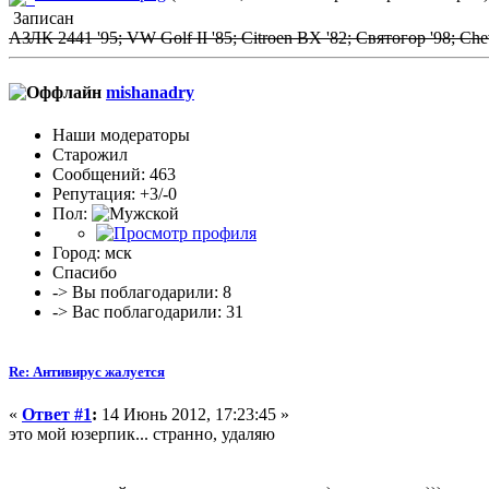
Записан
АЗЛК 2441 '95; VW Golf II '85; Citroen BX '82; Святогор '98; Chevr
mishanadry
Наши модераторы
Старожил
Сообщений: 463
Репутация: +3/-0
Пол:
Город: мск
Спасибо
-> Вы поблагодарили: 8
-> Вас поблагодарили: 31
Re: Антивирус жалуется
«
Ответ #1
:
14 Июнь 2012, 17:23:45 »
это мой юзерпик... странно, удаляю