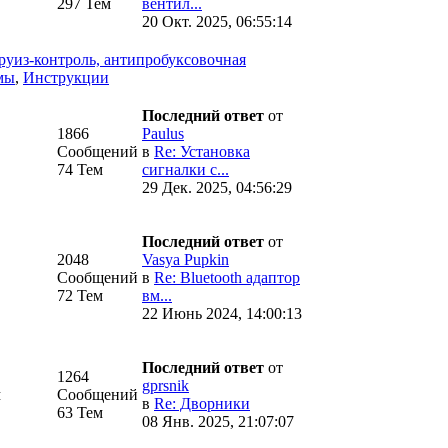
297 Тем
вентил...
20 Окт. 2025, 06:55:14
круиз-контроль, антипробуксовочная
мы
,
Инструкции
Последний ответ
от
1866
Paulus
Сообщений
в
Re: Установка
74 Тем
сигналки с...
29 Дек. 2025, 04:56:29
Последний ответ
от
2048
Vasya Pupkin
Сообщений
в
Re: Bluetooth адаптор
72 Тем
вм...
22 Июнь 2024, 14:00:13
Последний ответ
от
1264
gprsnik
м
Сообщений
в
Re: Дворники
63 Тем
08 Янв. 2025, 21:07:07