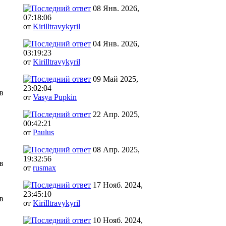
08 Янв. 2026,
07:18:06
от
Kirilltravykyril
04 Янв. 2026,
03:19:23
от
Kirilltravykyril
09 Май 2025,
23:02:04
в
от
Vasya Pupkin
22 Апр. 2025,
00:42:21
от
Paulus
08 Апр. 2025,
19:32:56
в
от
rusmax
17 Нояб. 2024,
23:45:10
в
от
Kirilltravykyril
10 Нояб. 2024,