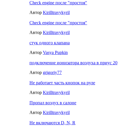
Check engine после "простоя"
Автор
Kirilltravykyril
Check engine после "простоя"
Автор
Kirilltravykyril
стук одного клапана
Автор
Vasya Pupkin
подключение ионизатора воздуха в приус 20
Автор
grigoriy77
Не работает часть кнопок на руле
Автор
Kirilltravykyril
Пропал воздух в салоне
Автор
Kirilltravykyril
Не включаются D, N, R