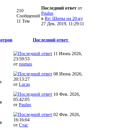
Последний ответ
от
210
Paulus
Сообщений
в
Re: Шины на 20-ку
11 Тем
27 Дек. 2019, 11:29:11
отров
Последний ответ
11 Июнь 2026,
23:59:53
от
rusmax
08 Июнь 2026,
20:13:27
в
от
Lucas
10 Фев. 2026,
05:42:05
в
от
Paulus
02 Фев. 2026,
16:16:04
в
от
Стаc