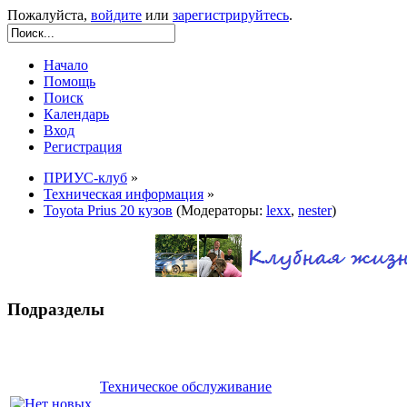
Пожалуйста,
войдите
или
зарегистрируйтесь
.
Начало
Помощь
Поиск
Календарь
Вход
Регистрация
ПРИУС-клуб
»
Техническая информация
»
Toyota Prius 20 кузов
(Модераторы:
lexx
,
nester
)
Подразделы
Техническое обслуживание