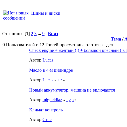
Шины и диски
Страницы: [
1
]
2
3
...
9
Вниз
Тема
/
0 Пользователей и 12 Гостей просматривают этот раздел.
Check engine + жёлтый (!) + большой красный ! в
Автор
Lucas
Масло в 4-м цилиндре
Автор
Lucas
«
1
2
»
Новый аккумулятор, машина не включается
Автор
migueldiaz
«
1
2
3
»
Климат контроль
Автор
Стаc