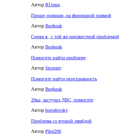
Автор
RUmus
Прошу помощи, на финишной прямой
Автор
Ihorkeak
Снова я , с той же неизвестной проблемой
Автор
Ihorkeak
Помогите найти проблему
Автор
Stoormy
Помогите найти неисправность
Автор
Ihorkeak
20ка, застучал ДВС, помогите
Автор
borodovsky
Проблема со второй лямбдой
Автор
Pilot206