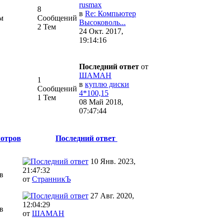
rusmax
8
в
Re: Компьютер
м
Сообщений
Высоковоль...
2 Тем
24 Окт. 2017,
19:14:16
Последний ответ
от
ШАМАН
1
в
куплю диски
Сообщений
4*100,15
1 Тем
08 Май 2018,
07:47:44
отров
Последний ответ
10 Янв. 2023,
21:47:32
в
от
CтранникЪ
27 Авг. 2020,
12:04:29
в
от
ШАМАН