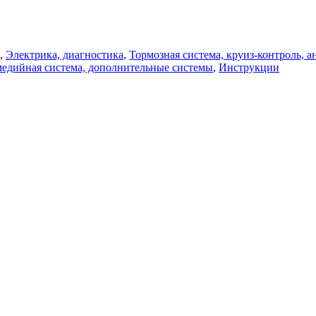
,
Электрика, диагностика
,
Тормозная система, круиз-контроль, 
медийная система, дополнительные системы
,
Инструкции