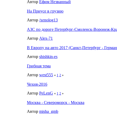
Автор
Ефим Незванный
На Приусе в грузию
Автор
/xenolog13
АЗС по дороге Петербург-Смоленск-Воронеж-Кр
Автор
Alex-71
В Европу на авто 2017 (Санкт-Петербург - Герман
Автор
shishkin-es
Грибная тема
Автор
west555
«
1
2
»
Чехия-2016
Автор
PeLenG
«
1
2
»
Москва - Североморск - Москва
Автор
misha_gmb