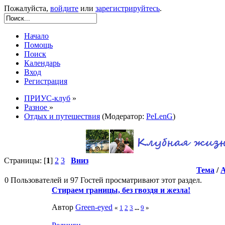
Пожалуйста,
войдите
или
зарегистрируйтесь
.
Начало
Помощь
Поиск
Календарь
Вход
Регистрация
ПРИУС-клуб
»
Разное
»
Отдых и путешествия
(Модератор:
PeLenG
)
Страницы: [
1
]
2
3
Вниз
Тема
/
0 Пользователей и 97 Гостей просматривают этот раздел.
Стираем границы, без гвоздя и жезла!
Автор
Green-eyed
«
1
2
3
...
9
»