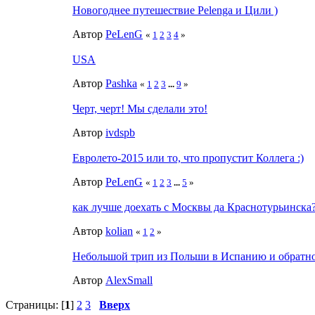
Новогоднее путешествие Pelenga и Цили )
Автор
PeLenG
«
1
2
3
4
»
USA
Автор
Pashka
«
1
2
3
...
9
»
Черт, черт! Мы сделали это!
Автор
ivdspb
Евролето-2015 или то, что пропустит Коллега :)
Автор
PeLenG
«
1
2
3
...
5
»
как лучше доехать с Москвы да Краснотурьинска
Автор
kolian
«
1
2
»
Небольшой трип из Польши в Испанию и обратно
Автор
AlexSmall
Страницы: [
1
]
2
3
Вверх