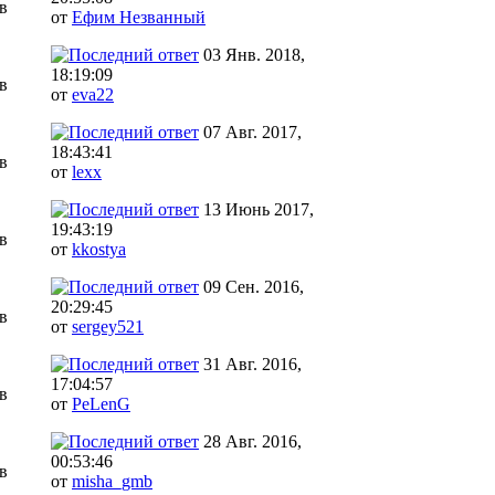
в
от
Ефим Незванный
03 Янв. 2018,
18:19:09
в
от
eva22
07 Авг. 2017,
18:43:41
в
от
lexx
13 Июнь 2017,
19:43:19
в
от
kkostya
09 Сен. 2016,
20:29:45
в
от
sergey521
31 Авг. 2016,
17:04:57
в
от
PeLenG
28 Авг. 2016,
00:53:46
в
от
misha_gmb