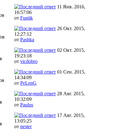
11 Янв. 2016,
16:57:06
ов
от
Funtik
26 Окт. 2015,
12:27:12
ов
от
Pashka
02 Окт. 2015,
19:23:18
в
от
vicdobro
01 Сен. 2015,
14:34:09
ов
от
PeLenG
28 Авг. 2015,
10:32:09
в
от
Paulus
17 Авг. 2015,
13:05:25
в
от
nester