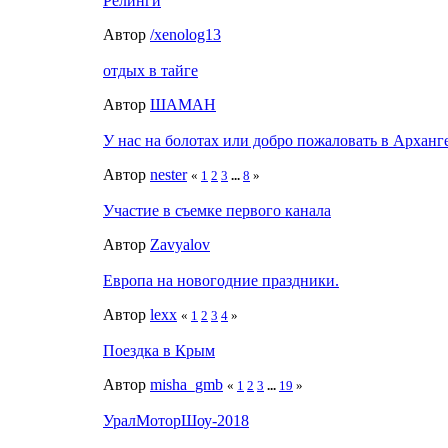
Релинги
Автор
/xenolog13
отдых в тайге
Автор
ШАМАН
У нас на болотах или добро пожаловать в Арханг
Автор
nester
«
1
2
3
...
8
»
Участие в съемке первого канала
Автор
Zavyalov
Европа на новогодние праздники.
Автор
lexx
«
1
2
3
4
»
Поездка в Крым
Автор
misha_gmb
«
1
2
3
...
19
»
УралМоторШоу-2018