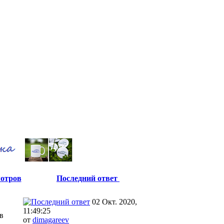
отров
Последний ответ
02 Окт. 2020,
11:49:25
в
от
dimagareev