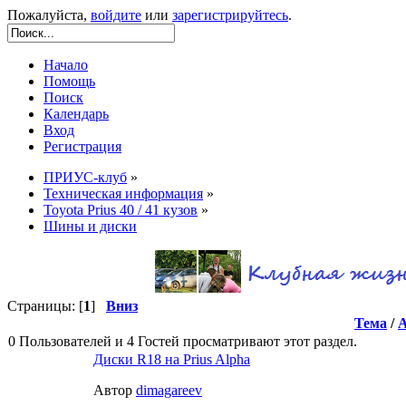
Пожалуйста,
войдите
или
зарегистрируйтесь
.
Начало
Помощь
Поиск
Календарь
Вход
Регистрация
ПРИУС-клуб
»
Техническая информация
»
Toyota Prius 40 / 41 кузов
»
Шины и диски
Страницы: [
1
]
Вниз
Тема
/
0 Пользователей и 4 Гостей просматривают этот раздел.
Диски R18 на Prius Alpha
Автор
dimagareev