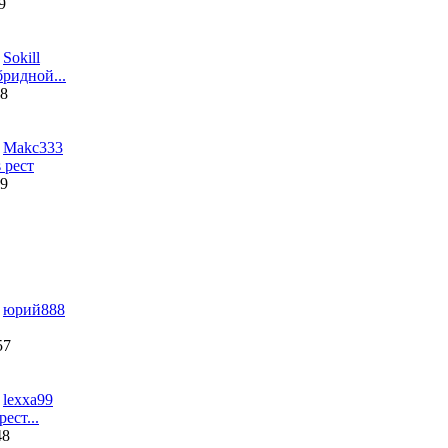
9
т
Sokill
бридной...
38
т
Makc333
 рест
39
т
юрий888
57
т
lexxa99
рест...
48