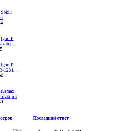
т
Sokill
ки
44
т
Igor_P
ахов в...
25
т
Igor_P
R-1234...
50
т
rusmax
струкции
40
отров
Последний ответ