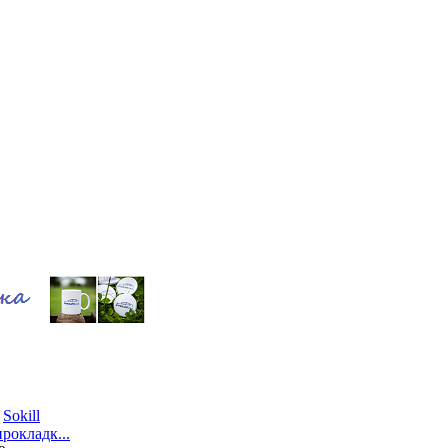
т
Sokill
рокладк...