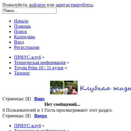
Пожалуйста,
войдите
или
зарегистрируйтесь
.
Начало
Помощь
Поиск
Календарь
Вход
Регистрация
ПРИУС-клуб
»
Техническая информация
»
Toyota Prius 10 / 11 кузов
»
Тюнинг
Страницы: [
1
]
Вниз
Нет сообщений...
0 Пользователей и 1 Гость просматривают этот раздел.
Страницы: [
1
]
Вверх
ПРИУС-клуб
»
Техническая информация
»